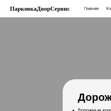
ПарковкаДворСервис
Главная
Ко
Дорож
Дорожные кон