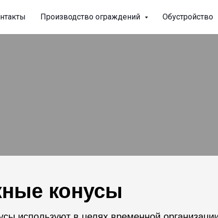
нтакты
Производство ограждений
Обустройство
ные конусы
усы используют в целях временной организаци