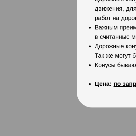
движения, для
работ на доро
Важным преиму
в считанные м
Дорожные кону
Так же могут б
Конусы бывают
Цена:
по запр